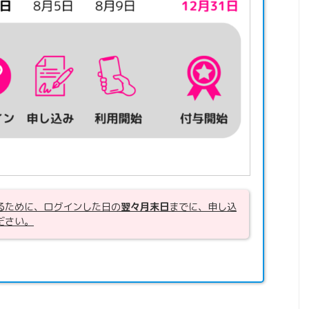
るために、ログインした日の
翌々月末日
までに、申し込
ださい。
。