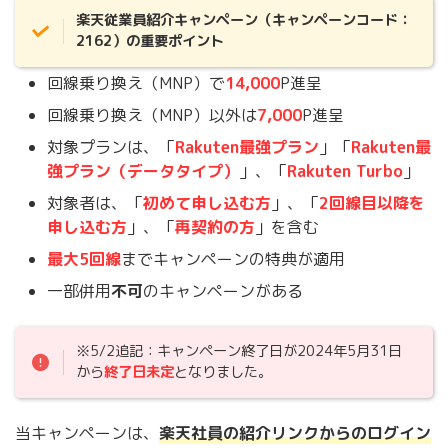
楽天従業員紹介キャンペーン（キャンペーンコード：
2162）の重要ポイント
回線乗り換え（MNP）で
14,000
P進呈
回線乗り換え（MNP）以外は
7,000
P進呈
対象プランは、「
Rakuten最強プラン
」「
Rakuten最
強プラン（データタイプ）
」、「
Rakuten Turbo
」
対象者は、「
初めて申し込む方
」、「
2回線目以降を
申し込む方
」、「
再契約の方
」を含む
最大5回線
までキャンペーンの特典が適用
一部併用
不可
のキャンペーンがある
※5/2追記：キャンペーン終了日が2024年5月31日
から
終了日未定
となりました。
当キャンペーンは、
楽天社員の紹介リンクからのログイン