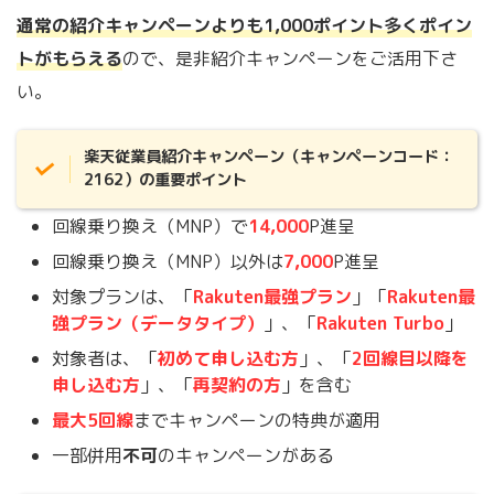
通常の紹介キャンペーンよりも1,000ポイント多くポイン
トがもらえる
ので、是非紹介キャンペーンをご活用下さ
い。
楽天従業員紹介キャンペーン（キャンペーンコード：
2162）の重要ポイント
回線乗り換え（MNP）で
14,000
P進呈
回線乗り換え（MNP）以外は
7,000
P進呈
対象プランは、「
Rakuten最強プラン
」「
Rakuten最
強プラン（データタイプ）
」、「
Rakuten Turbo
」
対象者は、「
初めて申し込む方
」、「
2回線目以降を
申し込む方
」、「
再契約の方
」を含む
最大5回線
までキャンペーンの特典が適用
一部併用
不可
のキャンペーンがある